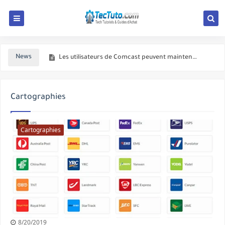
Instagram teste la fonctionnalité 'Suggestions pour vous' dans les messages directs
Microsoft publie le nouveau terminal Windows pour Windows 10
News
Les utilisateurs de Comcast peuvent maintenant changer de chaîne avec des mouvements oculaires
Uber lance un service d'hélicoptère sur demande à New York
Cartographies
Uber pourrait bientôt vous permettre de marquer les chauffeurs 'favoris'
Les écoles américaines commencent à utiliser la reconnaissance faciale
Cartographies
Apple, Google, Microsoft et d'autres s'opposent à la proposition du Royaume-Uni d'espionner les messages cryptés
Tesla E-Mail met en garde les employés contre la divulgation de secrets commerciaux
Une ancienne star de YouTube condamnée à 10 ans de prison pour pornographie enfantine
Firefox corrige le problème des add-ons
8/20/2019