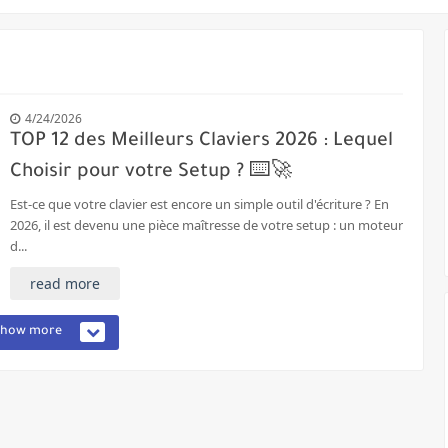
re sur demande à New York
re de marquer les chauffeurs 'favoris'
à utiliser la reconnaissance faciale
4/24/2026
TOP 12 des Meilleurs Claviers 2026 : Lequel
es s'opposent à la proposition du Royaume-Uni d'espionner les messages cr
Choisir pour votre Setup ? ⌨️🚀
oyés contre la divulgation de secrets commerciaux
Est-ce que votre clavier est encore un simple outil d'écriture ? En
2026, il est devenu une pièce maîtresse de votre setup : un moteur
damnée à 10 ans de prison pour pornographie enfantine
d...
dd-ons
read more
Show more