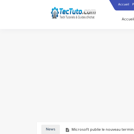
Accueil
P
Accuei
Instagram teste la fonctionnalité 
Microsoft publie le nouveau term
News
Les utilisateurs de Comcast peuve