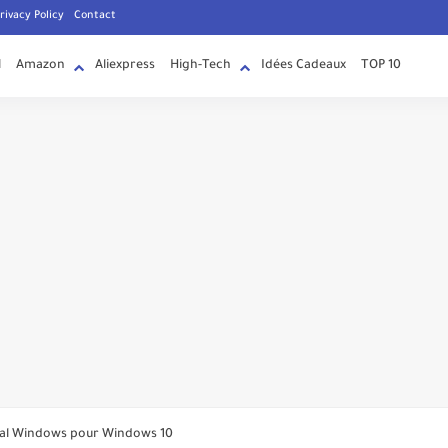
rivacy Policy
Contact
l
Amazon
Aliexpress
High-Tech
Idées Cadeaux
TOP 10
'Suggestions pour vous' dans les messages directs
inal Windows pour Windows 10
nt maintenant changer de chaîne avec des mouvements oculaires