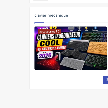
Uber lance un service d'hélicoptè
clavier mécanique
Uber pourrait bientôt vous permett
Les écoles américaines commencent 
accessoires PC
Apple, Google, Microsoft et d'autr
Tesla E-Mail met en garde les empl
Une ancienne star de YouTube con
Firefox corrige le problème des a