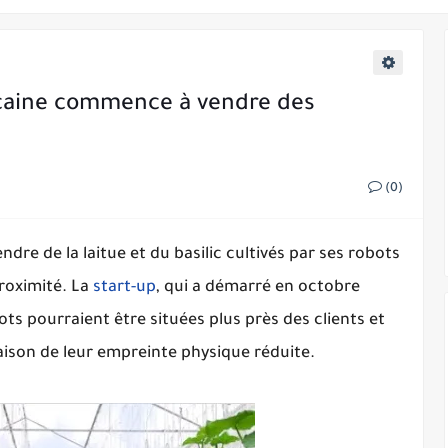
re sur demande à New York
re de marquer les chauffeurs 'favoris'
icaine commence à vendre des
à utiliser la reconnaissance faciale
es s'opposent à la proposition du Royaume-Uni d'espionner les messages cr
oyés contre la divulgation de secrets commerciaux
(0)
damnée à 10 ans de prison pour pornographie enfantine
e de la laitue et du basilic cultivés par ses robots
dd-ons
proximité. La
start-up
, qui a démarré en octobre
ots pourraient être situées plus près des clients et
aison de leur empreinte physique réduite.