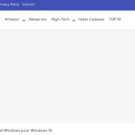
rivacy Policy
Contact
l
Amazon
Aliexpress
High-Tech
Idées Cadeaux
TOP 10
'Suggestions pour vous' dans les messages directs
inal Windows pour Windows 10
nt maintenant changer de chaîne avec des mouvements oculaires