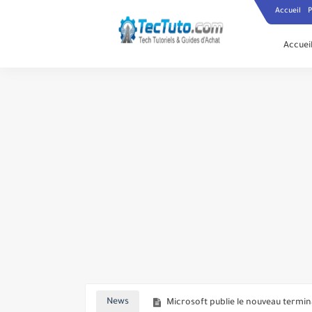
Accueil
P
Accuei
Instagram teste la fonctionnalité 
Microsoft publie le nouveau term
News
Les utilisateurs de Comcast peuve