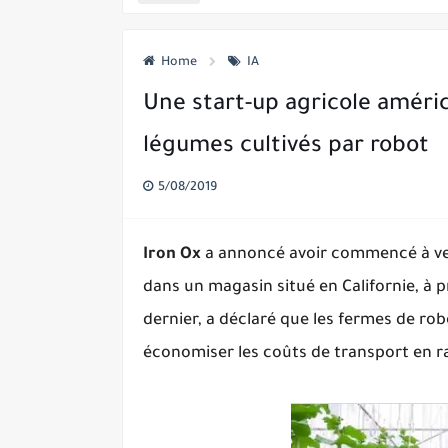
Uber lance un service d'hélicoptè
Home
IA
Uber pourrait bientôt vous permett
Une start-up agricole amér
Les écoles américaines commencent 
légumes cultivés par robot
Apple, Google, Microsoft et d'autr
Tesla E-Mail met en garde les empl
5/08/2019
Une ancienne star de YouTube con
Iron Ox
a annoncé avoir commencé à vendr
Firefox corrige le problème des a
dans un magasin situé en Californie, à 
dernier, a déclaré que les fermes de rob
économiser les coûts de transport en r