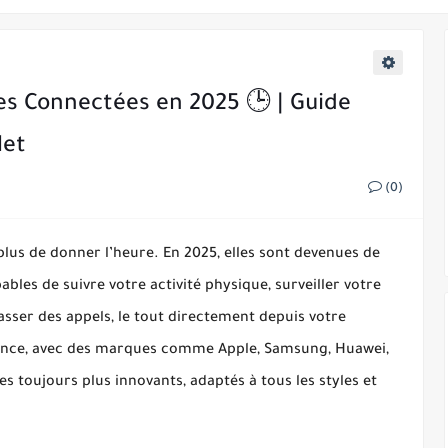
re sur demande à New York
re de marquer les chauffeurs 'favoris'
es Connectées en 2025 🕒 | Guide
à utiliser la reconnaissance faciale
let
es s'opposent à la proposition du Royaume-Uni d'espionner les messages cr
oyés contre la divulgation de secrets commerciaux
(0)
damnée à 10 ans de prison pour pornographie enfantine
us de donner l’heure. En 2025, elles sont devenues de
dd-ons
les de suivre votre activité physique, surveiller votre
asser des appels, le tout directement depuis votre
scence, avec des marques comme
Apple, Samsung, Huawei,
 toujours plus innovants, adaptés à tous les styles et