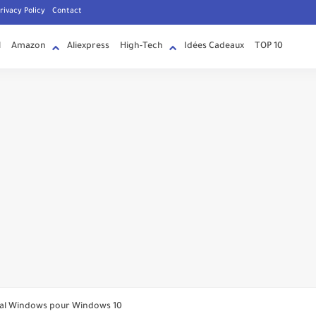
rivacy Policy
Contact
l
Amazon
Aliexpress
High-Tech
Idées Cadeaux
TOP 10
'Suggestions pour vous' dans les messages directs
inal Windows pour Windows 10
nt maintenant changer de chaîne avec des mouvements oculaires