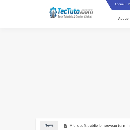
Accueil
P
Accuei
Instagram teste la fonctionnalité 
Microsoft publie le nouveau term
News
Les utilisateurs de Comcast peuve