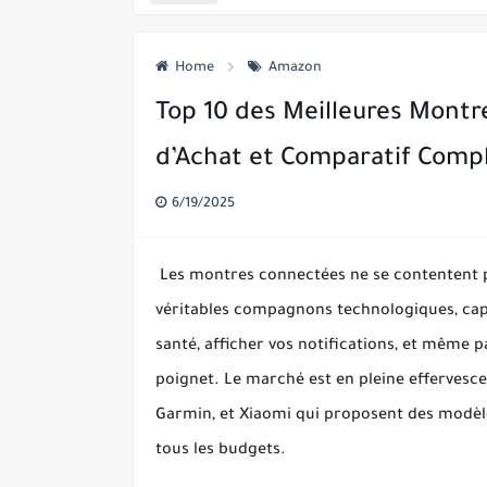
Uber lance un service d'hélicoptè
Home
Amazon
Uber pourrait bientôt vous permett
Top 10 des Meilleures Montr
Les écoles américaines commencent 
d’Achat et Comparatif Comp
Apple, Google, Microsoft et d'autr
Tesla E-Mail met en garde les empl
6/19/2025
Une ancienne star de YouTube con
Les montres connectées ne se contentent pl
Firefox corrige le problème des a
véritables compagnons technologiques, capab
santé, afficher vos notifications, et même p
poignet. Le marché est en pleine efferve
Garmin, et Xiaomi
qui proposent des modèles
tous les budgets.