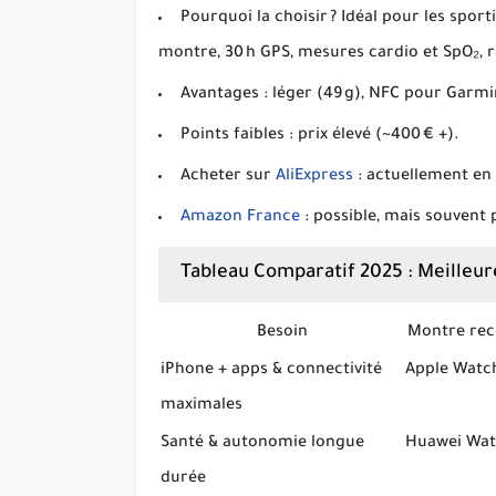
Pourquoi la choisir ?
Idéal pour les sportif
montre, 30 h GPS, mesures cardio et SpO₂,
Avantages :
léger (49 g), NFC pour Garmi
Points faibles :
prix élevé (~400 € +).
Acheter sur
AliExpress
:
actuellement en 
Amazon France
:
possible, mais souvent 
Tableau Comparatif 2025 : Meilleur
Besoin
Montre re
iPhone + apps & connectivité
Apple Watch
maximales
Santé & autonomie longue
Huawei Wat
durée